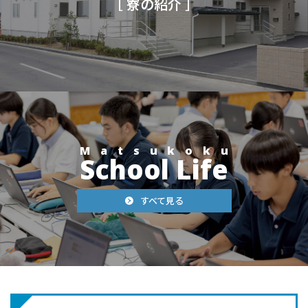
［ 寮の紹介 ］
M
a
t
s
u
k
o
k
u
School Life
すべて見る