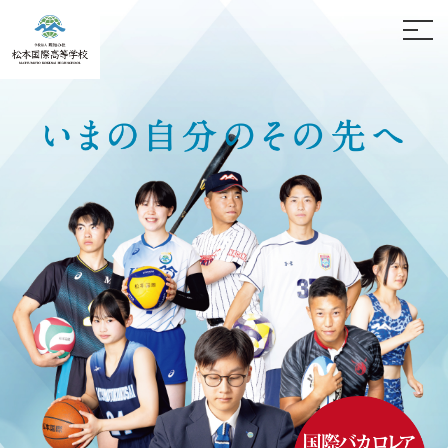
ホーム
お問い合わせ
学校案内
中高一貫の学び
学科紹介
松本国際中学校
入試案内
松本国際高等学校
通信制
進路情報
学校生活
卒業生の方へ
寄付金のお願い
保護者の方へ