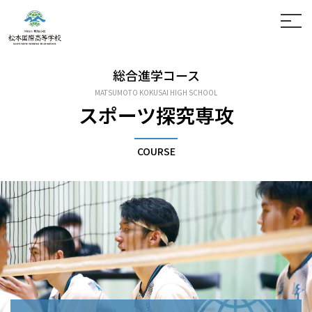
ホーム
お問い合わせ
総合進学コース
学校案内
MATSUMOTO KOKUSAI HIGH SCHOOL
中高一貫の学び
学科紹介
スポーツ探究専攻
松本国際中学校
入試案内
松本国際高等学校
COURSE
通信制
進路情報
学校生活
卒業生の方へ
寄付金のお願い
保護者の方へ