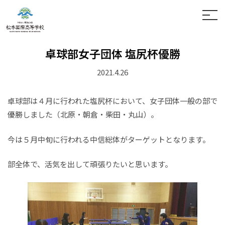
ホーム
お問い合わせ
卓球部女子団体 塩尻杯優勝
学校案内
2021.4.26
中高一貫の学び
学科紹介
松本国際中学校
卓球部は４月に行われた塩尻杯において、女子団体一般の部で
入試案内
松本国際高等学校
通信制
優勝しました（北原・朝倉・柴田・丸山）。
進路情報
今は５月中旬に行われる中信総体がターゲットとなります。
学校生活
部全体で、活気を出して頑張りたいと思います。
卒業生の方へ
寄付金のお願い
保護者の方へ