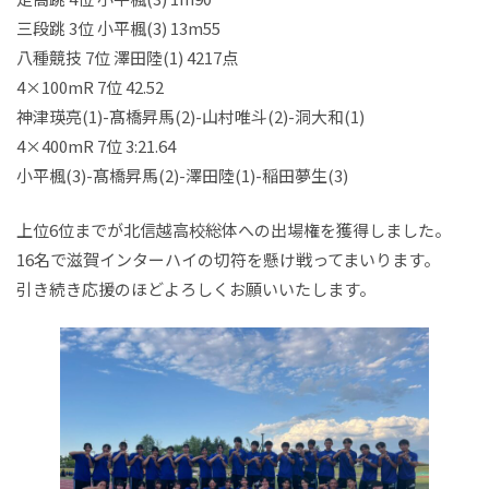
三段跳 3位 小平楓(3) 13m55
八種競技 7位 澤田陸(1) 4217点
4×100mR 7位 42.52
神津瑛亮(1)-髙橋昇馬(2)-山村唯斗(2)-洞大和(1)
4×400mR 7位 3:21.64
小平楓(3)-髙橋昇馬(2)-澤田陸(1)-稲田夢生(3)
上位6位までが北信越高校総体への出場権を獲得しました。
16名で滋賀インターハイの切符を懸け戦ってまいります。
引き続き応援のほどよろしくお願いいたします。