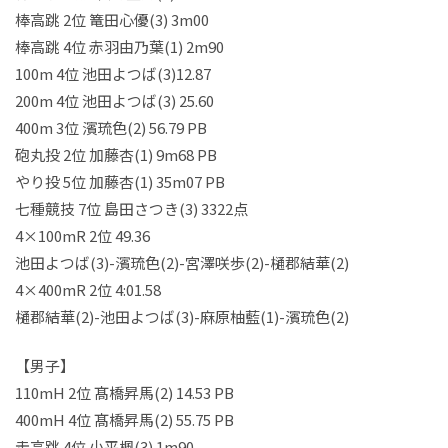
棒高跳 2位 篭田心優(3) 3m00
棒高跳 4位 赤羽由乃葉(1) 2m90
100m 4位 池田よつば(3)12.87
200m 4位 池田よつば(3) 25.60
400m 3位 濱琉色(2) 56.79 PB
砲丸投 2位 加藤杏(1) 9m68 PB
やり投 5位 加藤杏(1) 35m07 PB
七種競技 7位 島田さつき(3) 3322点
4×100mR 2位 49.36
池田よつば(3)-濱琉色(2)-宮澤咲歩(2)-樋郡結華(2)
4×400mR 2位 4:01.58
樋郡結華(2)-池田よつば(3)-麻原柚藍(1)-濱琉色(2)
【男子】
110mH 2位 髙橋昇馬(2) 14.53 PB
400mH 4位 髙橋昇馬(2) 55.75 PB
走高跳 4位 小平楓(3) 1m90