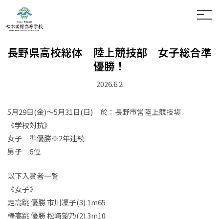
ホーム
お問い合わせ
長野県高校総体 陸上競技部 女子総合準
学校案内
優勝！
中高一貫の学び
学科紹介
松本国際中学校
2026.6.2
入試案内
松本国際高等学校
通信制
5月29日(金)～5月31日(日) 於：長野市営陸上競技場
進路情報
《学校対抗》
女子 準優勝※2年連続
学校生活
男子 6位
卒業生の方へ
以下入賞者一覧
寄付金のお願い
《女子》
走高跳 優勝 市川凜子(3) 1m65
保護者の方へ
棒高跳 優勝 松﨑望乃(2) 3m10