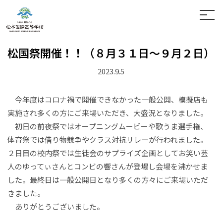
ホーム
お問い合わせ
松国祭開催！！（８月３１日～９月２日）
学校案内
2023.9.5
中高一貫の学び
学科紹介
松本国際中学校
今年度はコロナ禍で開催できなかった一般公開、模擬店も
入試案内
松本国際高等学校
通信制
実施され多くの方にご来場いただき、大盛況となりました。
進路情報
初日の前夜祭ではオープニングムービーや歌うま選手権、
体育祭では借り物競争やクラス対抗リレーが行われました。
学校生活
２日目の校内祭では生徒会のサプライズ企画としてお笑い芸
人のゆってぃさんとコンビの響さんが登場し会場を沸かせま
卒業生の方へ
した。最終日は一般公開日となり多くの方々にご来場いただ
寄付金のお願い
きました。
ありがとうございました。
保護者の方へ